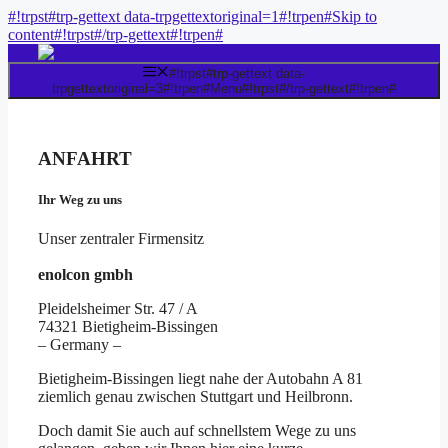
#!trpst#trp-gettext data-trpgettextoriginal=1#!trpen#Skip to
content#!trpst#/trp-gettext#!trpen#
#!trpst#trp-gettext data-
trpgettextoriginal=3#!trpen#Menu#!trpst#/trp-gettext#!trpen#
ANFAHRT
Ihr Weg zu uns
Unser zentraler Firmensitz
enolcon gmbh
Pleidelsheimer Str. 47 / A
74321 Bietigheim-Bissingen
– Germany –
Bietigheim-Bissingen liegt nahe der Autobahn A 81
ziemlich genau zwischen Stuttgart und Heilbronn.
Doch damit Sie auch auf schnellstem Wege zu uns