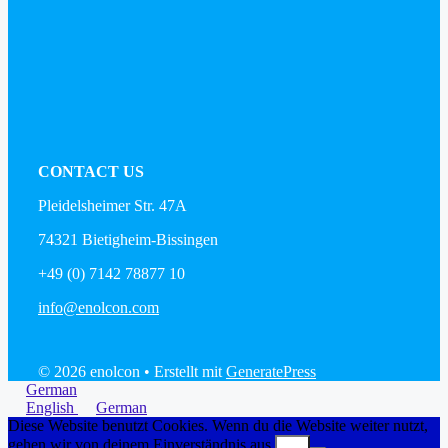
CONTACT US
Pleidelsheimer Str. 47A
74321 Bietigheim-Bissingen
+49 (0) 7142 78877 10
info@enolcon.com
© 2026 enolcon
• Erstellt mit
GeneratePress
German
English
German
Diese Website benutzt Cookies. Wenn du die Website weiter nutzt,
gehen wir von deinem Einverständnis aus.
OK