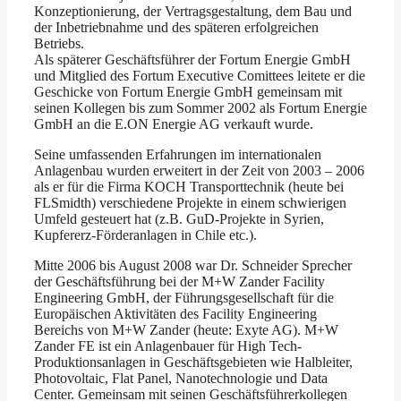
Konzeptionierung, der Vertragsgestaltung, dem Bau und
der Inbetriebnahme und des späteren erfolgreichen
Betriebs.
Als späterer Geschäftsführer der Fortum Energie GmbH
und Mitglied des Fortum Executive Comittees leitete er die
Geschicke von Fortum Energie GmbH gemeinsam mit
seinen Kollegen bis zum Sommer 2002 als Fortum Energie
GmbH an die E.ON Energie AG verkauft wurde.
Seine umfassenden Erfahrungen im internationalen
Anlagenbau wurden erweitert in der Zeit von 2003 – 2006
als er für die Firma KOCH Transporttechnik (heute bei
FLSmidth) verschiedene Projekte in einem schwierigen
Umfeld gesteuert hat (z.B. GuD-Projekte in Syrien,
Kupfererz-Förderanlagen in Chile etc.).
Mitte 2006 bis August 2008 war Dr. Schneider Sprecher
der Geschäftsführung bei der M+W Zander Facility
Engineering GmbH, der Führungsgesellschaft für die
Europäischen Aktivitäten des Facility Engineering
Bereichs von M+W Zander (heute: Exyte AG). M+W
Zander FE ist ein Anlagenbauer für High Tech-
Produktionsanlagen in Geschäftsgebieten wie Halbleiter,
Photovoltaic, Flat Panel, Nanotechnologie und Data
Center. Gemeinsam mit seinen Geschäftsführerkollegen