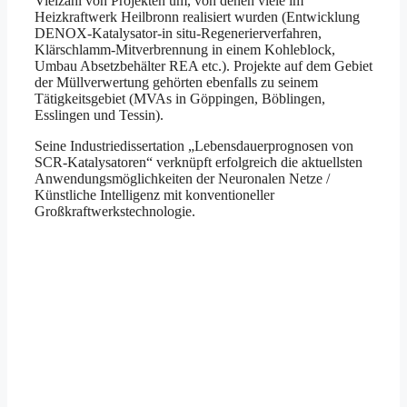
Vielzahl von Projekten um, von denen viele im
Heizkraftwerk Heilbronn realisiert wurden (Entwicklung
DENOX-Katalysator-in situ-Regenerierverfahren,
Klärschlamm-Mitverbrennung in einem Kohleblock,
Umbau Absetzbehälter REA etc.). Projekte auf dem Gebiet
der Müllverwertung gehörten ebenfalls zu seinem
Tätigkeitsgebiet (MVAs in Göppingen, Böblingen,
Esslingen und Tessin).
Seine Industriedissertation „Lebensdauerprognosen von
SCR-Katalysatoren“ verknüpft erfolgreich die aktuellsten
Anwendungsmöglichkeiten der Neuronalen Netze /
Künstliche Intelligenz mit konventioneller
Großkraftwerkstechnologie.