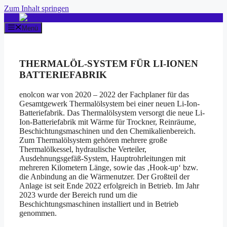
Zum Inhalt springen
Menü
THERMALÖL-SYSTEM FÜR LI-IONEN
BATTERIEFABRIK
enolcon war von 2020 – 2022 der Fachplaner für das
Gesamtgewerk Thermalölsystem bei einer neuen Li-Ion-
Batteriefabrik.
Das Thermalölsystem versorgt die neue Li-
Ion-Batteriefabrik mit Wärme für Trockner, Reinräume,
Beschichtungsmaschinen und den Chemikalienbereich.
Zum Thermalölsystem gehören mehrere große
Thermalölkessel, hydraulische Verteiler,
Ausdehnungsgefäß-System, Hauptrohrleitungen mit
mehreren Kilometern Länge, sowie das ‚Hook-up‘ bzw.
die Anbindung an die Wärmenutzer. Der Großteil der
Anlage ist seit Ende 2022 erfolgreich in Betrieb. Im Jahr
2023 wurde der Bereich rund um die
Beschichtungsmaschinen installiert und in Betrieb
genommen.